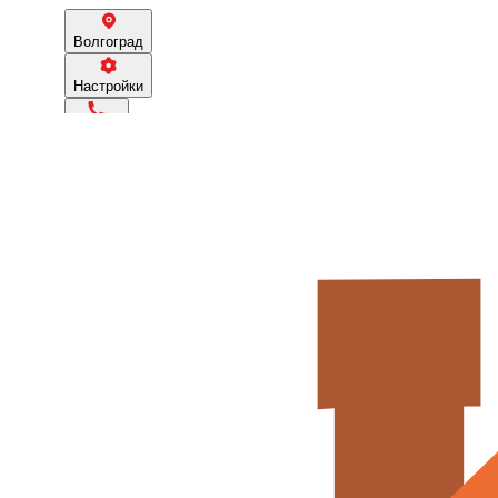
Волгоград
Настройки
505747