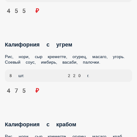
455 ₽
Калифорния с угрем
Рис, нори, сыр креметте, огурец, масаго, угорь. Соевый
соус, имбирь, васаби, палочки.
8 шт.
220 г.
475 ₽
Калифорния с крабом
Рис, нори, сыр креметте, огурец, масаго, краб (имитация)