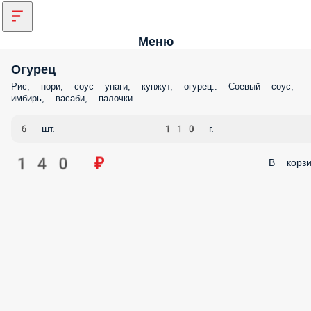
Меню
Огурец
Рис, нори, соус унаги, кунжут, огурец.. Соевый соус,
имбирь, васаби, палочки.
6 шт.
110 г.
140 ₽
В корзи