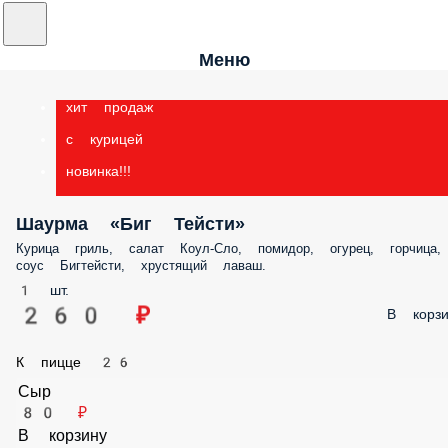
Меню
хит продаж
с курицей
новинка!!!
Шаурма «Биг Тейсти»
Курица гриль, салат Коул-Сло, помидор, огурец, горчица, соус
Бигтейсти, хрустящий лаваш.
1 шт.
260 ₽
В корз
К пицце 26
Сыр
80 ₽
В корзину