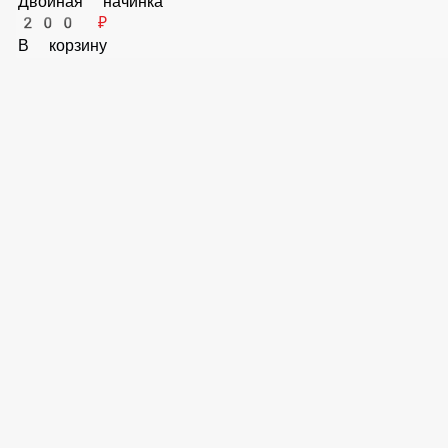
Маслины
80 ₽
В корзину
Огурцы соленые
80 ₽
В корзину
Лук порей
80 ₽
В корзину
Грибы
80 ₽
В корзину
Перец сладкий болгарский
80 ₽
В корзину