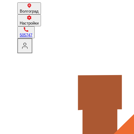
Волгоград
Настройки
505747